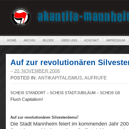
HOME
ARCHIV
BILDER
ÜBER UNS
KONTAKT
IMPRESSUM
Auf zur revolutionären Silvest
–
20. NOVEMBER 2006
POSTED IN:
ANTIKAPITALISMUS
,
AUFRUFE
SCHEIß STANDORT – SCHEIß STADTJUBILÄUM – SCHEIß G8
Flush Capitalism!
!
Auf zur revolutionären Silvesterdemo
Die Stadt Mannheim feiert im kommenden Jahr 2007