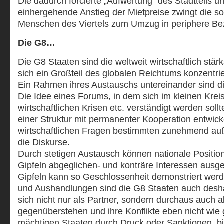
Die dadurch forcierte „Aufwertung“ des Stadtteils u
einhergehende Anstieg der Mietpreise zwingt die s
Menschen des Viertels zum Umzug in periphere Bez
Die G8…
Die G8 Staaten sind die weltweit wirtschaftlich stär
sich ein Großteil des globalen Reichtums konzentrie
Ein Rahmen ihres Austauschs untereinander sind di
Die Idee eines Forums, in dem sich im kleinen Kre
wirtschaftlichen Krisen etc. verständigt werden sollt
einer Struktur mit permanenter Kooperation entwick
wirtschaftlichen Fragen bestimmten zunehmend au
die Diskurse.
Durch stetigen Austausch können nationale Position
Gipfeln abgeglichen- und konträre Interessen ausg
Gipfeln kann so Geschlossenheit demonstriert wer
und Aushandlungen sind die G8 Staaten auch desha
sich nicht nur als Partner, sondern durchaus auch 
gegenüberstehen und ihre Konflikte eben nicht wie
mächtigen Staaten durch Druck oder Sanktionen, bi