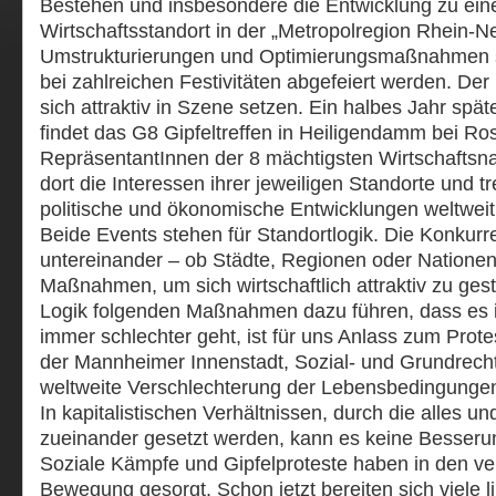
Bestehen und insbesondere die Entwicklung zu ei
Wirts
chaftsstandort in der „Metropolregion Rhein-N
Umstrukturierungen und Optimierungsmaßnahmen s
bei zahlreichen Festivitäten abgefeiert werden. De
sich attraktiv in Szene setzen. Ein halbes Jahr spä
findet das G8 Gipfeltreffen in Heiligendamm bei Ros
RepräsentantInnen der 8 mächtigsten Wirtschaftsna
dort die Interessen ihrer jeweiligen Standorte und t
politische und ökonomische Entwicklungen weltwei
Beide Events stehen für Standortlogik. Die Konkurr
untereinander – ob Städte, Regionen oder Nationen –
Maßnahmen, um sich wirtschaftlich attraktiv zu gest
Logik folgenden Maßnahmen dazu führen, dass e
immer schlechter geht, ist für uns Anlass zum Prot
der Mannheimer Innenstadt, Sozial- und Grundrech
weltweite Verschlechterung der Lebensbedingunge
In kapitalistischen Verhältnissen, durch die alles un
zueinander gesetzt werden, kann es keine Besseru
Soziale Kämpfe und Gipfelproteste haben in den ve
Bewegung gesorgt. Schon jetzt bereiten sich viele 