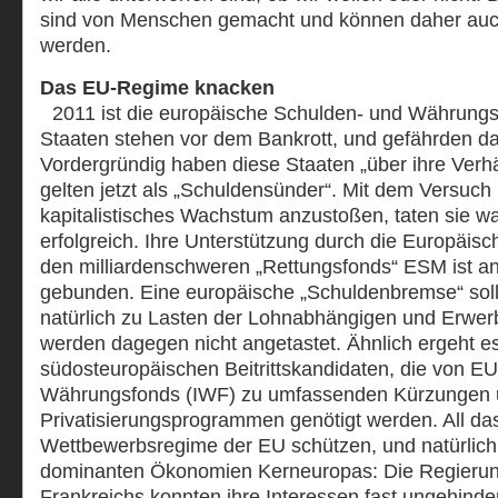
sind von Menschen gemacht und können daher auc
werden.
Das EU-Regime knacken
2011 ist die europäische Schulden- und Währungskr
Staaten stehen vor dem Bankrott, und gefährden da
Vordergründig haben diese Staaten „über ihre Verhä
gelten jetzt als „Schuldensünder“. Mit dem Versuch
kapitalistisches Wachstum anzustoßen, taten sie wa
erfolgreich. Ihre Unterstützung durch die Europäis
den milliardenschweren „Rettungsfonds“ ESM ist an
gebunden. Eine europäische „Schuldenbremse“ soll 
natürlich zu Lasten der Lohnabhängigen und Erwerbs
werden dagegen nicht angetastet. Ähnlich ergeht e
südosteuropäischen Beitrittskandidaten, die von EU
Währungsfonds (IWF) zu umfassenden Kürzungen
Privatisierungsprogrammen genötigt werden. All das 
Wettbewerbsregime der EU schützen, und natürlich
dominanten Ökonomien Kerneuropas: Die Regieru
Frankreichs konnten ihre Interessen fast ungehinde