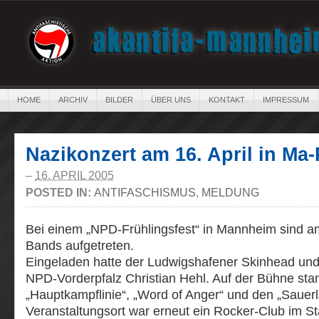
HOME
ARCHIV
BILDER
ÜBER UNS
KONTAKT
IMPRESSUM
Nazikonzert am 16. April in Ma
–
16. APRIL 2005
POSTED IN:
ANTIFASCHISMUS
,
MELDUNG
Bei einem „NPD-Frühlingsfest“ in Mannheim sind am
Bands aufgetreten.
Eingeladen hatte der Ludwigshafener Skinhead und
NPD-Vorderpfalz Christian Hehl. Auf der Bühne sta
„Hauptkampflinie“, „Word of Anger“ und den „Sauer
Veranstaltungsort war erneut ein Rocker-Club im Sta