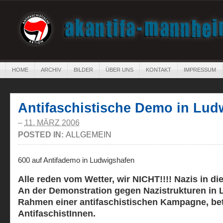
HOME
ARCHIV
BILDER
ÜBER UNS
KONTAKT
IMPRESSUM
Antifaschistische Demo in Lud
–
11. MÄRZ 2006
POSTED IN:
ALLGEMEIN
600 auf Antifademo in Ludwigshafen
Alle reden vom Wetter, wir NICHT!!!! Nazis in di
An der Demonstration gegen Nazistrukturen in
Rahmen einer antifaschistischen Kampagne, bete
AntifaschistInnen.