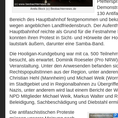
Pfeffersp
Demonstra
Antifa Block (c) Beobachternews.de
130 Antif
Bereich des Hauptbahnhof festgenommen und bek
wegen angeblichen Landfriedensbruch. Der Aufenth
Hauptbahnhof reichte als Grund für die Festnahme 
konnten ihren Protest in Sicht- und Hörweite der H
lautstark äußern, darunter eine Samba-Band.
Die Hooligan-Kundgebung war mit ca. 500 Teilnehm
besucht, als erwartet. Dominik Roeseler (Pro NRW)
Veranstaltung. Unter den Anwesenden befanden si
RechtspopulistInnen aus der Region, unter anderen
Christian Hehl (Mannheim) und Michael Weik (Wor
im Stadtgebiet und in Regionalbahnen zu Übergriff
Nazis, unter anderem wird laut einem Bericht der 
NPD Mitglieder Michael Weik, Markus Walter und R
Beleidigung, Sachbeschädigung und Diebstahl ermit
Die antifaschistischen Proteste