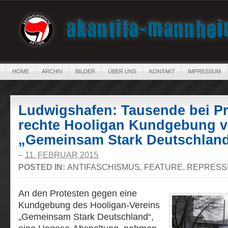
HOME
ARCHIV
BILDER
ÜBER UNS
KONTAKT
IMPRESSUM
Ludwigshafen: Tausende bei P
rechte Hooligan Kundgebung 
„Gemeinsam Stark Deutschlan
–
11. FEBRUAR 2015
POSTED IN:
ANTIFASCHISMUS
,
FEATURE
,
REPRESS
An den Protesten gegen eine
Kundgebung des Hooligan-Vereins
„Gemeinsam Stark Deutschland“,