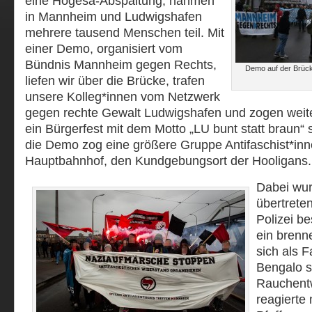
eine Hogesa-Abspaltung, nahmen
in Mannheim und Ludwigshafen
mehrere tausend Menschen teil. Mit
einer Demo, organisiert vom
Bündnis Mannheim gegen Rechts,
Demo auf der Brüc
liefen wir über die Brücke, trafen
unsere Kolleg*innen vom Netzwerk
gegen rechte Gewalt Ludwigshafen und zogen weit
ein Bürgerfest mit dem Motto „LU bunt statt braun“ 
die Demo zog eine größere Gruppe Antifaschist*inn
Hauptbahnhof, den Kundgebungsort der Hooligans.
Dabei wu
übertrete
Polizei be
ein brenne
sich als 
Bengalo s
Rauchentw
reagierte