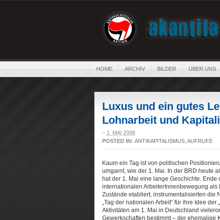
HOME
ARCHIV
BILDER
ÜBER UNS
Luxus und ein gutes Le
Lohnarbeit und Kapitali
–
1. MAI 2008
POSTED IN:
ANTIKAPITALISMUS
,
AUFRUFE
Kaum ein Tag ist von politischen Positioni
umgarnt, wie der 1. Mai. In der BRD heute als
hat der 1. Mai eine lange Geschichte. Ende
internationalen ArbeiterInnenbewegung als 
Zustände etabliert, instrumentalisierten die
„Tag der nationalen Arbeit“ für ihre Idee der
Aktivitäten am 1. Mai in Deutschland vieler
Gewerkschaften bestimmt – der ehemalige 