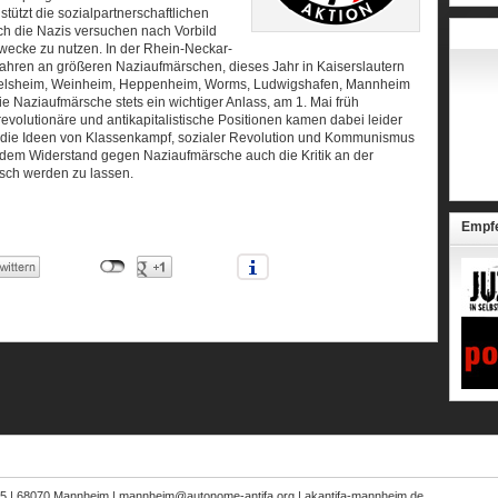
tützt die sozialpartnerschaftlichen
h die Nazis versuchen nach Vorbild
Zwecke zu nutzen. In der Rhein-Neckar-
 Jahren an größeren Naziaufmärschen, dieses Jahr in Kaiserslautern
üsselsheim, Weinheim, Heppenheim, Worms, Ludwigshafen, Mannheim
e Naziaufmärsche stets ein wichtiger Anlass, am 1. Mai früh
evolutionäre und antikapitalistische Positionen kamen dabei leider
hr die Ideen von Klassenkampf, sozialer Revolution und Kommunismus
dem Widerstand gegen Naziaufmärsche auch die Kritik an der
isch werden zu lassen.
Empf
65 | 68070 Mannheim | mannheim@autonome-antifa.org | akantifa-mannheim.de