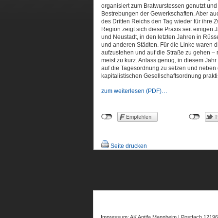
organisiert zum Bratwurstessen genutzt und s
Bestrebungen der Gewerkschaften. Aber auc
des Dritten Reichs den Tag wieder für ihre 
Region zeigt sich diese Praxis seit einigen
und Neustadt, in den letzten Jahren in R
und anderen Städten. Für die Linke waren di
aufzustehen und auf die Straße zu gehen – r
meist zu kurz. Anlass genug, in diesem Ja
auf die Tagesordnung zu setzen und neben 
kapitalistischen Gesellschaftsordnung prakt
zum weiterlesen (PDF)…
Seite drucken
Impressum: AK Antifa Mannheim | Postfach 1219