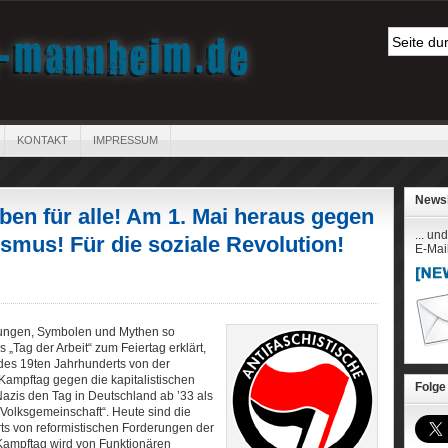
KONTAKT
IMPRESSUM
Newsl
ben für alle! Am 1. Mai heraus gegen
... un
smus! Für die soziale Revolution!
E-Mai
erungen, Symbolen und Mythen so
 „Tag der Arbeit“ zum Feiertag erklärt,
 des 19ten Jahrhunderts von der
Kampftag gegen die kapitalistischen
Folge 
 Nazis den Tag in Deutschland ab ’33 als
 „Volksgemeinschaft“. Heute sind die
orts von reformistischen Forderungen der
Kampftag wird von Funktionären