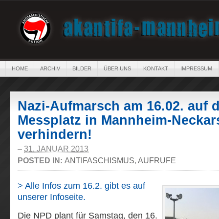
HOME
ARCHIV
BILDER
ÜBER UNS
KONTAKT
IMPRESSUM
Nazi-Aufmarsch am 16.02. auf 
Messplatz in Mannheim-Neckar
verhindern!
–
31. JANUAR 2013
POSTED IN:
ANTIFASCHISMUS
,
AUFRUFE
> Alle Infos zum 16.2. gibt es auf
unserer Infoseite.
Die NPD plant für Samstag, den 16.