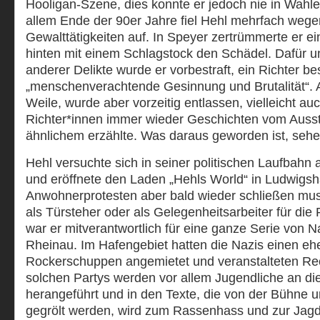
Hooligan-Szene, dies konnte er jedoch nie in Wahl
allem Ende der 90er Jahre fiel Hehl mehrfach wegen
Gewalttätigkeiten auf. In Speyer zertrümmerte er e
hinten mit einem Schlagstock den Schädel. Dafür u
anderer Delikte wurde er vorbestraft, ein Richter be
„menschenverachtende Gesinnung und Brutalität“. 
Weile, wurde aber vorzeitig entlassen, vielleicht au
Richter*innen immer wieder Geschichten vom Auss
ähnlichem erzählte. Was daraus geworden ist, sehe
Hehl versuchte sich in seiner politischen Laufbah
und eröffnete den Laden „Hehls World“ in Ludwigs
Anwohnerprotesten aber bald wieder schließen mus
als Türsteher oder als Gelegenheitsarbeiter für die 
war er mitverantwortlich für eine ganze Serie von N
Rheinau. Im Hafengebiet hatten die Nazis einen e
Rockerschuppen angemietet und veranstalteten Rec
solchen Partys werden vor allem Jugendliche an di
herangeführt und in den Texte, die von der Bühne
gegrölt werden, wird zum Rassenhass und zur Jagd a