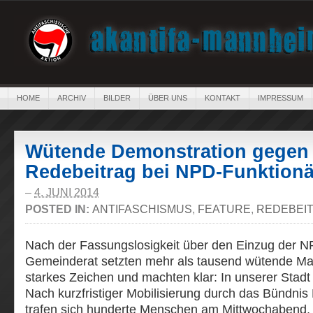
HOME
ARCHIV
BILDER
ÜBER UNS
KONTAKT
IMPRESSUM
Wütende Demonstration gegen 
Redebeitrag bei NPD-Funktionä
–
4. JUNI 2014
POSTED IN:
ANTIFASCHISMUS
,
FEATURE
,
REDEBEI
Nach der Fassungslosigkeit über den Einzug der 
Gemeinderat setzten mehr als tausend wütende Ma
starkes Zeichen und machten klar: In unserer Stadt
Nach kurzfristiger Mobilisierung durch das Bündn
trafen sich hunderte Menschen am Mittwochabend, 