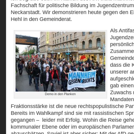
Fachschaft für politische Bildung im Jugendzentrum 
Neckarstadt. Wir demonstrieren heute gegen den Ei
Hehl in den Gemeinderat.
Als Antifa
Jugendzen
persönlic
Zusammen
Gemeinder
dass die K
unserer an
aufgeschl
gab einen
Zuwachs r
Demo in den Planken
Mandaten 
Fraktionsstärke ist die neue rechtspopulistische Pa
Bereits im Wahlkampf sind sie mit rassistischen S
gegangen – leider mit Erfolg. Wohin die Reise gehe
kommunaler Ebene oder im europäischen Parlament,
abzuschätzen. Soviel ist aber sicher: Mit der AfD ge