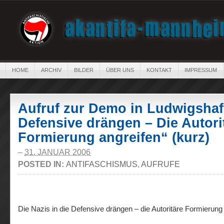
HOME
ARCHIV
BILDER
ÜBER UNS
KONTAKT
IMPRESSUM
Aufruf zur Demo in Ludwigshafe
Defensive drängen – Die Autori
Formierung angreifen“ (kurz)
–
31. JANUAR 2006
POSTED IN:
ANTIFASCHISMUS
,
AUFRUFE
Die Nazis in die Defensive drängen – die Autoritäre Formierung 