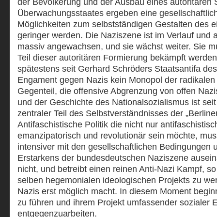
der Bevölkerung und der Ausbau eines autoritären 
Überwachungsstaates ergeben eine gesellschaftlich
Möglichkeiten zum selbstständigen Gestalten des 
geringer werden. Die Naziszene ist im Verlauf und a
massiv angewachsen, und sie wächst weiter. Sie 
Teil dieser autoritären Formierung bekämpft werden. 
spätestens seit Gerhard Schröders Staatsantifa d
Engament gegen Nazis kein Monopol der radikalen
Gegenteil, die offensive Abgrenzung von offen Na
und der Geschichte des Nationalsozialismus ist seit
zentraler Teil des Selbstverständnisses der „Berlin
Antifaschistische Politik die nicht nur antifaschisti
emanzipatorisch und revolutionär sein möchte, muss
intensiver mit den gesellschaftlichen Bedingungen
Erstarkens der bundesdeutschen Naziszene auseina
nicht, und betreibt einen reinen Anti-Nazi Kampf, so 
selben hegemonialen ideologischen Projekts zu wer
Nazis erst möglich macht. In diesem Moment begin
zu führen und ihrem Projekt umfassender sozialer 
entgegenzuarbeiten.