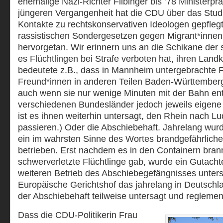
ehemalige Nazi-Richter Filbinger bis ’78 Ministerpr
jüngeren Vergangenheit hat die CDU über das Stu
Kontakte zu rechtskonservativen Ideologen gepflegt
rassistischen Sondergesetzen gegen Migrant*innen 
hervorgetan. Wir erinnern uns an die Schikane der s
es Flüchtlingen bei Strafe verboten hat, ihren Land
bedeutete z.B., dass in Mannheim untergebrachte F
Freund*innen in anderen Teilen Baden-Württemberg
auch wenn sie nur wenige Minuten mit der Bahn ent
verschiedenen Bundesländer jedoch jeweils eigene
ist es ihnen weiterhin untersagt, den Rhein nach L
passieren.) Oder die Abschiebehaft. Jahrelang wu
ein im wahrsten Sinne des Wortes brandgefährlich
betrieben. Erst nachdem es in den Containern bran
schwerverletzte Flüchtlinge gab, wurde ein Gutachte
weiteren Betrieb des Abschiebegefängnisses unters
Europäische Gerichtshof das jahrelang in Deutschla
der Abschiebehaft teilweise untersagt und reglement
Dass die CDU-Politikerin Frau