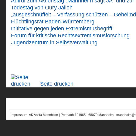
Aufruf zum Aktionstag „Mannheim sagt JA“ und zu
Todestag von Oury Jalloh
„ausgeschnüffelt – Verfassung schützen – Geheimd
Flüchtlingsrat Baden-Würrtemberg
Inititative gegen jeden Extremismusbegriff
Forum für kritische Rechtsextremismusforschung
Jugendzentrum in Selbstverwaltung
Seite drucken
Impressum: AK Antifa Mannheim | Postfach 121965 | 68070 Mannheim | mannheim@au