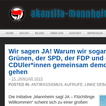
HOME
ARCHIV
BILDER
ÜBER UNS
KONTAKT
IMPRESSUM
Wir sagen JA! Warum wir sogar
Grünen, der SPD, der FDP und 
CDUler*innen gemeinsam demo
gehen
–
15. JANUAR 2015
POSTED IN:
ANTIRASSISMUS
,
AUFRUFE
,
LINKE DEB
Die Initiative „Mannheim sagt JA – Flüchtlinge
Willkommen“ scheint sich zu einer großen