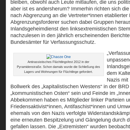
bleiben, obwohl auch Leute mitlaufen, die uns polit
aber ist es andersherum? Immerhin richten sich di
nach Abgrenzung an die Vertreter*innen etablierter 
Abgrenzungsforderer suchen dabei Gruppen heraus
Inlandsgeheimdienst den linksextremistischen Stem
nachzulesen in den jährlich erscheinenden Bericht
Bundesämter für Verfassungsschutz.
„Verfassu
unpassen
Antirassistisches Flüchtlingsfest 2012 in der
Inlandsge
Pyramidenstraße. Schon damals wurde die Schließung des
Lagers und Wohnungen für Flüchtlinge gefordert.
dem Kalte
Nazis mit 
Bollwerk des „kapitalistischen Westens“ in der BR
„kommunistischen Osten“ sein und Feinde im „Inner
Abbekommen haben es Mitglieder linker Parteien u
Friedensaktivist*innen, Antifaschist*innen und Umw
ehemals von den Nazis verfolgte Widerstandskämpf
eine erneuten Bespitzelung und Gängelung durch d
gefallen lassen. Die „Extremisten“ wurden beobacht