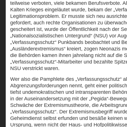
teilweise verboten, viele bekamen Berufsverbote. 
Kalten Krieges eingeläutet wurde, bekam der „Verf
Legitimationsproblem. Er musste sich neu ausricht
gefordert, auch rechte Organisationen zu überwache
gescheitert ist, wurde der Öffentlichkeit nach der S
„Nationalsozialistischen Untergrund“ (NSU) vor Au
„Verfassungsschutz“ Punkbands beobachtet und Beg
„Ausländerextremismus“ kreiert, zogen Neonazis 
die Behörden kamen ihnen jahrelang nicht auf die 
„Verfassungsschutz“-Mitarbeiter und bezahlte Spitz
NSU verstrickt waren.
Wer also die Pamphlete des „Verfassungsschutz“ a
Abgrenzungsforderungen nennt, geht einer politisch
tiefst undemokratischen und intransparenten Behö
in der Auseinandersetzung mit der „Pegida“-Bewegu
Schwäche der Extremismustheorie, die Arbeitsgrun
„Verfassungsschutz“. Der Extremismusbegriff wurd
Geheimdienst selbst erfunden und besäße keinen w
Ursprung, wenn nicht der Haus- und Hofpolitikwisse