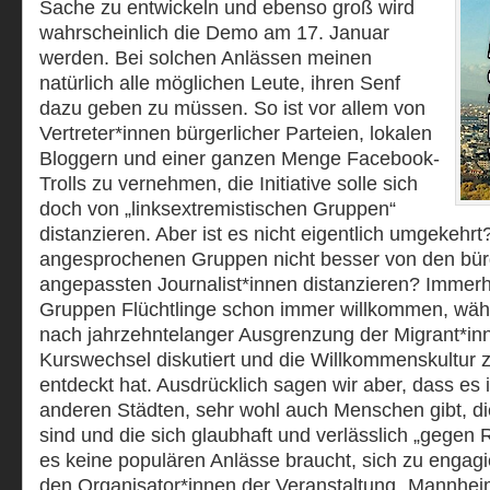
Sache zu entwickeln und ebenso groß wird
wahrscheinlich die Demo am 17. Januar
werden. Bei solchen Anlässen meinen
natürlich alle möglichen Leute, ihren Senf
dazu geben zu müssen. So ist vor allem von
Vertreter*innen bürgerlicher Parteien, lokalen
Bloggern und einer ganzen Menge Facebook-
Trolls zu vernehmen, die Initiative solle sich
doch von „linksextremistischen Gruppen“
distanzieren. Aber ist es nicht eigentlich umgekehrt?
angesprochenen Gruppen nicht besser von den bürg
angepassten Journalist*innen distanzieren? Immerh
Gruppen Flüchtlinge schon immer willkommen, wäh
nach jahrzehntelanger Ausgrenzung der Migrant*inn
Kurswechsel diskutiert und die Willkommenskultur z
entdeckt hat. Ausdrücklich sagen wir aber, dass es
anderen Städten, sehr wohl auch Menschen gibt, die
sind und die sich glaubhaft und verlässlich „gegen R
es keine populären Anlässe braucht, sich zu engag
den Organisator*innen der Veranstaltung „Mannhei